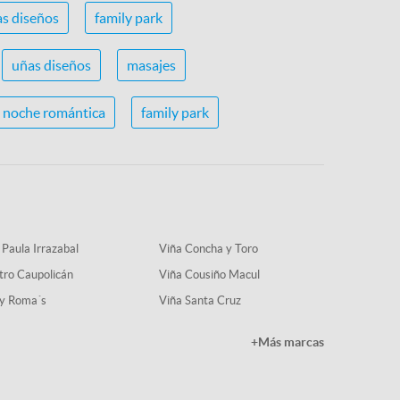
s diseños
family park
uñas diseños
masajes
noche romántica
family park
 Paula Irrazabal
Viña Concha y Toro
tro Caupolicán
Viña Cousiño Macul
y Roma´s
Viña Santa Cruz
+Más marcas