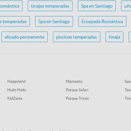
Romántica
tinajas temperadas
Spa en Santiago
uña
as temperadas
Spa en Santiago
Escapada Romántica
alisado permanente
piscinas temperadas
tinaja
Happyland
Mampato
Spa
Huilo Huilo
Parque Safari
Tea
KidZania
Parque Tricao
Ton