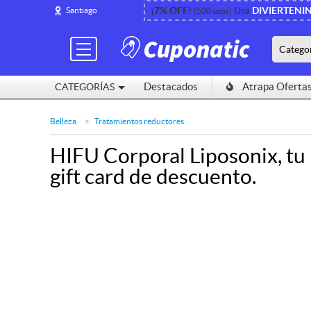
¡7% OFF!
¡7% OFF!
Usa
Usa
DIVIERTENI
DIVIERTENI
Santiago
Santiago
(500 usos)
(500 usos)
Catego
Catego
Destacados
Destacados
Atrapa Oferta
Atrapa Oferta
CATEGORÍAS
CATEGORÍAS
Belleza
Tratamientos reductores
HIFU Corporal Liposonix, tu l
gift card de descuento.