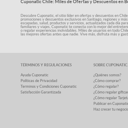
Cuponatic Chile: Miles de Ofertas y Descuentos en B
Descubre Cuponatic, el sitio líder en ofertas y descuentos en Chile
promociones y descuentos exclusivos en Santiago, regiones y más 
escapadas, salud, productos y servicios, actualizados cada día par
familiares y viajes, Cuponatic te conecta con lo mejor del entrete
o regalar experiencias inolvidables. Miles de usuarios en todo Chi
las mejores ofertas antes que nadie. Vive más, disfruta más y ga
TÉRMINOS Y REGULACIONES
SOBRE CUPONATIC
Ayuda Cuponatic
¿Quiénes somos?
Políticas de Privacidad
¿Cómo comprar?
Terminos y Condiciones Cuponatic
¿Cómo regalar?
Satisfacción Garantizada
¿Cómo regalar giftca
¿Cómo regalar Tarjet
Publicar en Cuponati
Haz crecer tu negoci