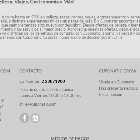
elleza, Viajes, Gastronomía y Más!
. Ahorra hasta un 90% en belleza, restaurantes, viajes, entretenimiento y servici
allá, y disfruta experiencias únicas sin pagar de más. En Cuponatic encontrar
a que siempre tengas algo nuevo por descubrir. Desde ofertas de belleza y biene
nimiento y los servicios al mejor precio. Aprovecha nuestras ofertas, descuento
le ya disfrutan de los beneficios de comprar con Cuponatic: ahorro, variedad y c
sta menos con Cuponatic, tu portal número uno de descuentos en Chile.
.COM
CONTACTO
CUPONATIC GROW
Call Center:
2 23071900
Vende en Cuponatic
Haz crecer tu negocio
Horario de atención telefónica
Iniciar sesión
Lunes a Viernes 10:00 a 19:00 hrs
rd?
chile@cuponatic.com
a?
c
o
MEDIOS DE PAGOS