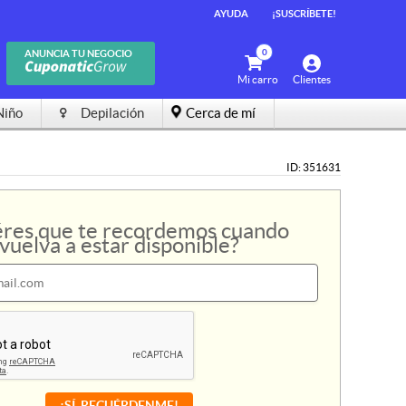
AYUDA
AYUDA
¡SUSCRÍBETE!
¡SUSCRÍBETE!
0
0
ANUNCIA TU NEGOCIO
ANUNCIA TU NEGOCIO
Mi carro
Mi carro
Clientes
Clientes
Niño
Niño
Depilación
Depilación
Cerca de mí
Cerca de mí
ID: 351631
res que te recordemos cuando
vuelva a estar disponible?
¡SÍ, RECUÉRDENME!