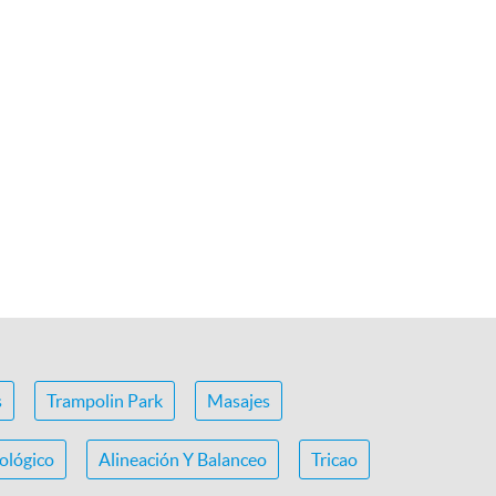
s
Trampolin Park
Masajes
ológico
Alineación Y Balanceo
Tricao