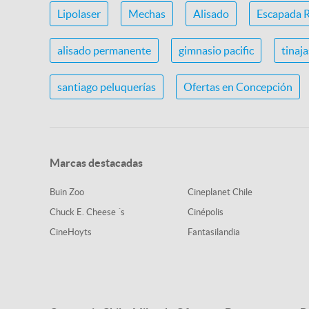
Lipolaser
Mechas
Alisado
Escapada 
alisado permanente
gimnasio pacific
tinaj
santiago peluquerías
Ofertas en Concepción
Marcas destacadas
Buin Zoo
Cineplanet Chile
Chuck E. Cheese ´s
Cinépolis
CineHoyts
Fantasilandia