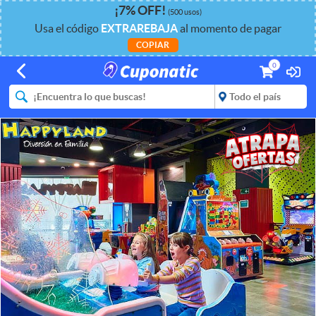
¡
7%
OFF
!
(500 usos)
Usa el código
EXTRAREBAJA
al momento de pagar
COPIAR
0