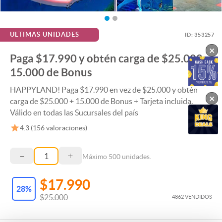
ULTIMAS UNIDADES
ID:
353257
×
Paga $17.990 y obtén carga de $25.000 +
15.000 de Bonus
HAPPYLAND! Paga $17.990 en vez de $25.000 y obtén
×
carga de $25.000 + 15.000 de Bonus + Tarjeta incluida.
Válido en todas las Sucursales del país
4.3
(
156
valoraciones)
–
+
Máximo
500
unidades.
$17.990
28
%
$25.000
4862 VENDIDOS