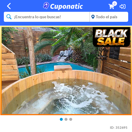
0
ID:
352695