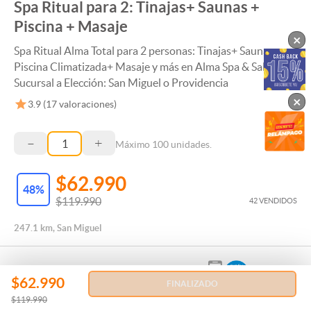
Spa Ritual para 2: Tinajas+ Saunas +
Piscina + Masaje
×
Spa Ritual Alma Total para 2 personas: Tinajas+ Saunas +
Piscina Climatizada+ Masaje y más en Alma Spa & Salon.
Sucursal a Elección: San Miguel o Providencia
×
3.9
(
17
valoraciones)
–
+
Máximo
100
unidades.
$62.990
48
%
$119.990
42 VENDIDOS
247.1 km, San Miguel
$62.990
FINALIZADO
$119.990