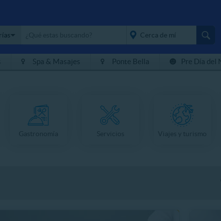
rías
s
Spa & Masajes
Ponte Bella
Pre Día del 
placeholder="Todo el
país">
Gastronomía
Servicios
Viajes y turismo