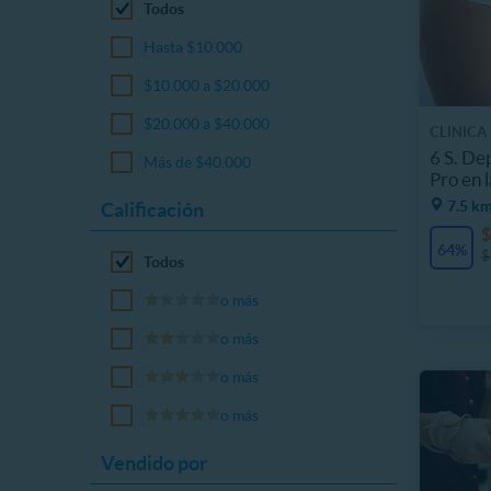
Todos
Hasta $10.000
$10.000 a $20.000
$20.000 a $40.000
CLINICA
6 S. De
Más de $40.000
Pro en l
7.5 km
Calificación
$
64%
$
Todos
o más
o más
o más
o más
Vendido por