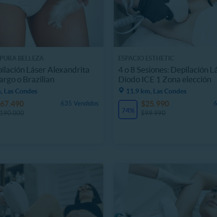
 PURA BELLEZA
ESPACIO ESTHETIC
pilación Láser Alexandrita
4 o 8 Sesiones: Depilación L
argo o Brazilian
Diodo ICE 1 Zona elección
, Las Condes
11.9 km, Las Condes
67.490
$25.990
635 Vendidos
6
74%
190.000
$99.990