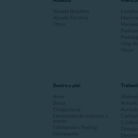
Alisados
Manicur
Alisado Brasilero
Esmalt
Alisado Keratina
Manicu
Otros
Masajes
Pedicur
Podologí
Uñas Acr
Otros
Rostro y piel
Tratami
Acné
Abdomin
Botox
Anticelu
Cirugía facial
Auricul
Eliminación de cicatrices o
Carboxi
estrías
Criolipó
Exfoliantes o Peeling
Drenaje 
Hidratantes
Electro