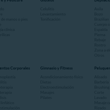
e y Pedicure
Glúteos
Depilaci
ado
Celulitis
Axila
re
Levantamiento
Bozo
 de manos o pies
Tonificación
Brazilian
e
Cuerpo c
a clínica
Espalda
ílicas
Pierna
Rebaje
Rostro
Zona a el
Otros
entos Corporales
Gimnasio y Fitness
Peluquerí
oplastía
Acondicionamiento físico
Alisado
litis
Dietas
Barbería
oterapia
Electroestimulación
Brushing
terapia
Masajes
Corte
lisis
Pilates
Lavado
linfático
Masaje ca
estimulación
Rizado