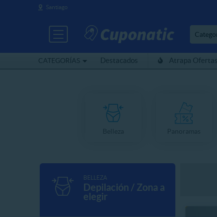
Santiago
Catego
Destacados
Atrapa Oferta
CATEGORÍAS
Belleza
Panoramas
BELLEZA
Depilación / Zona a
elegir