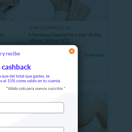
CLINICA DERMOZALUS
ser
6 Sesiones Depilación Láser Axilas
+Bozo, Triláser ICE
10.1 km, Las Condes
 y recibe
$19.990
 Vendidos
35 Vendidos
80%
$99.990
 cashback
a que del total que gastes, te
s el 15% como saldo en tu cuenta
*
Válido solo para nuevos suscritos
*