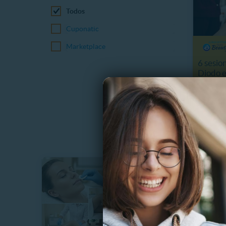
Todos
Cuponatic
Marketplace
6 sesio
Diodo e
5.6 km
$
63%
$