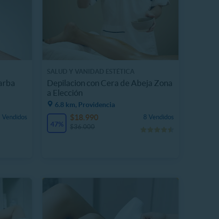
SALUD Y VANIDAD ESTÉTICA
Barba
Depilacion con Cera de Abeja Zona
a Elección
6.8 km, Providencia
$18.990
 Vendidos
8 Vendidos
47%
$36.000