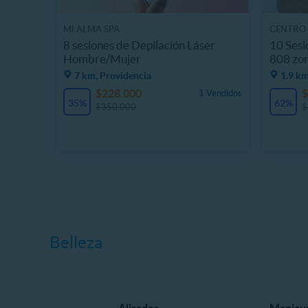
MI ALMA SPA
CENTRO
8 sesiones de Depilación Láser
10 Sesi
Hombre/Mujer
808 zon
7 km, Providencia
1.9 km
$228.000
$
1 Vendidos
35%
62%
$350.000
$
Belleza