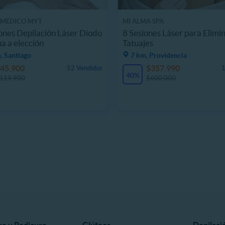
 MÉDICO MYT
MI ALMA SPA
ones Depilación Láser Diodo
8 Sesiones Láser para Elimi
a a elección
Tatuajes
, Santiago
7 km, Providencia
45.900
$357.990
52 Vendidos
1
40%
119.900
$600.000