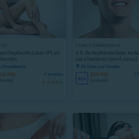
TEZ
CLINICA DERMOZALUS
nes Depilación Láser IPL en
6 S. de depilación láser en 
elección
para hombres (son 4 zonas)
, Providencia
10.1 km, Las Condes
26.990
$39.990
4 Vendidos
37
85%
54.000
$261.000