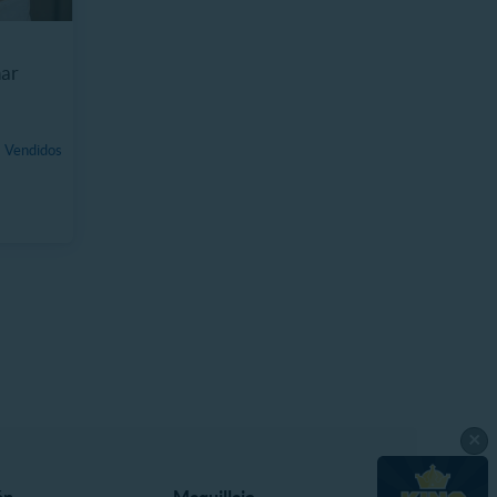
nar
 Vendidos
×