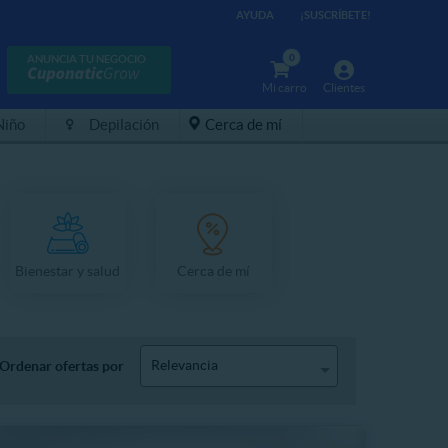
AYUDA
¡SUSCRÍBETE!
0
ANUNCIA TU NEGOCIO
Mi carro
Clientes
Niño
Depilación
Cerca de mí
Bienestar y salud
Cerca de mí
Relevancia
Ordenar ofertas por