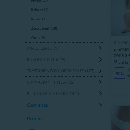
Pierna (13)
Rebaje (14)
Rostro (13)
Zona a elegir (18)
Otros (9)
KINEMAL
MAQUILLAJE (75)
6 Sesio
zona a 
ROSTRO Y PIEL (319)
5.2 km
$
TRATAMIENTOS CORPORALES (177)
50%
$
GIMNASIO Y FITNESS (32)
PELUQUERÍA Y ESTILO (101)
Comunas
Precio