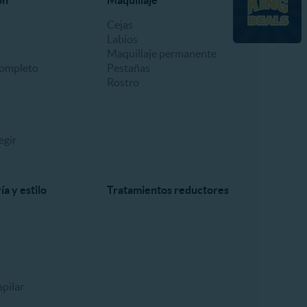
ón
Maquillaje
Cejas
Labios
Maquillaje permanente
ompleto
Pestañas
Rostro
egir
a y estilo
Tratamientos reductores
pilar