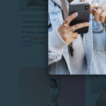
TIQUIS SPA ESTÉTICA
CLINICA
Depilación cera zonas a elección
6 S. De
con cera de abejas
Pro en l
6.8 km, Región Metropolitana
7.5 km
$14.990
$
1 Vendidos
67%
75%
$44.990
$