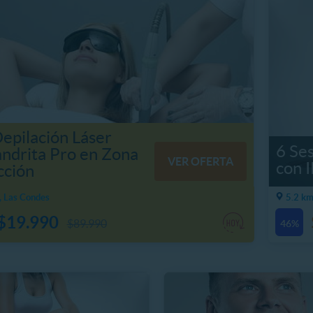
Depilación Láser
6 Se
ndrita Pro en Zona
VER OFERTA
con 
cción
, Las Condes
5.2 km
$19.990
$89.990
46%