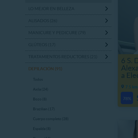
LO MEJOR EN BELLEZA
ALISADOS (26)
MANICURE Y PEDICURE (79)
GLÚTEOS (17)
TRATAMIENTOS REDUCTORES (21)
6 S. 
Alexa
DEPILACIÓN (91)
a Ele
Todos
7.5 km
Axila (24)
78%
Bozo (8)
Brazilian (17)
Cuerpo completo (28)
Espalda (8)