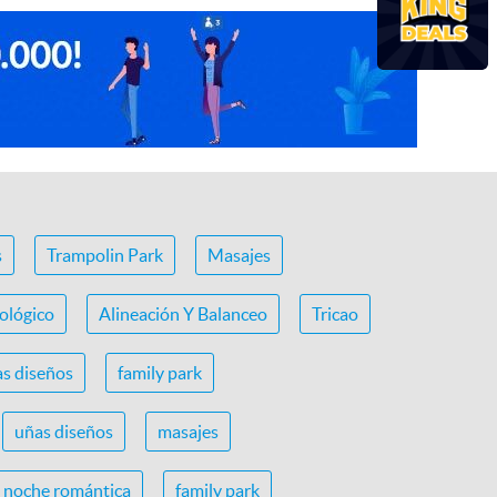
s
Trampolin Park
Masajes
ológico
Alineación Y Balanceo
Tricao
s diseños
family park
uñas diseños
masajes
noche romántica
family park