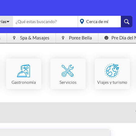
rías
s
Spa & Masajes
Ponte Bella
Pre Día del 
placeholder="Todo el
país">
Gastronomía
Servicios
Viajes y turismo