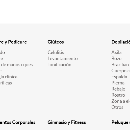
e y Pedicure
Glúteos
Depilaci
ado
Celulitis
Axila
re
Levantamiento
Bozo
 de manos o pies
Tonificación
Brazilian
e
Cuerpo c
a clínica
Espalda
ílicas
Pierna
Rebaje
Rostro
Zona a el
Otros
entos Corporales
Gimnasio y Fitness
Peluquerí