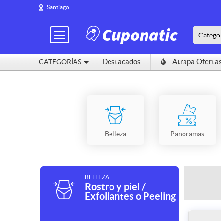
Santiago
Catego
Destacados
Atrapa Oferta
CATEGORÍAS
Belleza
Panoramas
BELLEZA
Rostro y piel /
Exfoliantes o Peeling