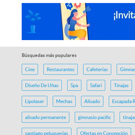
Búsquedas más populares
Cine
Restaurantes
Cafeterías
Gimnas
Diseño De Uñas
Spa
Safari
Tinajas
Lipolaser
Mechas
Alisado
Escapada 
alisado permanente
gimnasio pacific
tinaj
santiago peluquerías
Ofertas en Concepción