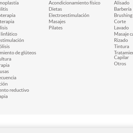
oplastía
Acondicionamiento físico
Alisado
litis
Dietas
Barbería
oterapia
Electroestimulación
Brushing
terapia
Masajes
Corte
lisis
Pilates
Lavado
linfático
Masaje ca
estimulación
Rizado
ólisis
Tintura
miento de glúteos
Tratamie
Capilar
ultura
Otros
apia
usas
ecuencia
ción
ento reductivo
apia