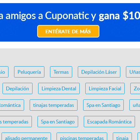
io
Peluquería
Termas
Depilación Láser
Uña
Depilación
Limpieza Dental
Limpieza Facial
Zo
Romántica
tinajas temperadas
Spa en Santiago
uña
as temperadas
Spa en Santiago
Escapada Romántica
alisado permanente
piscinas temperadas
tinaja