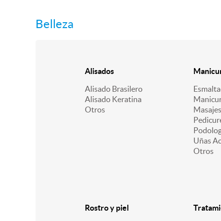
Belleza
Alisados
Manicur
Alisado Brasilero
Esmalt
Alisado Keratina
Manicu
Otros
Masajes
Pedicur
Podologí
Uñas Acr
Otros
Rostro y piel
Tratami