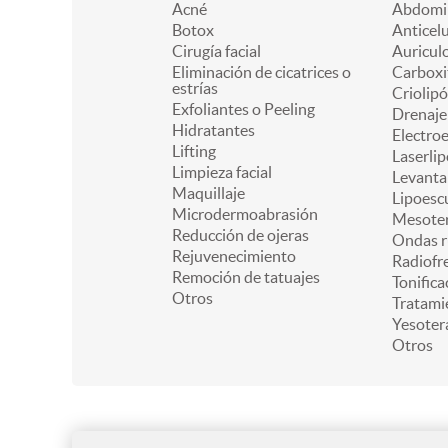
Acné
Abdomin
Botox
Anticelu
Cirugía facial
Auricul
Eliminación de cicatrices o
Carboxi
estrías
Criolipó
Exfoliantes o Peeling
Drenaje 
Hidratantes
Electro
Lifting
Laserlip
Limpieza facial
Levanta
Maquillaje
Lipoesc
Microdermoabrasión
Mesoter
Reducción de ojeras
Ondas r
Rejuvenecimiento
Radiofr
Remoción de tatuajes
Tonifica
Otros
Tratami
Yesoter
Otros