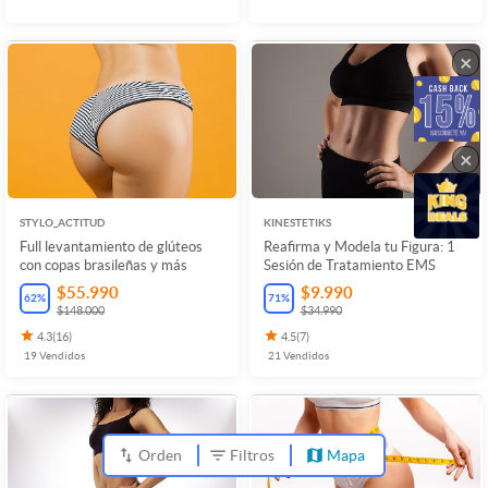
×
×
STYLO_ACTITUD
KINESTETIKS
Full levantamiento de glúteos
Reafirma y Modela tu Figura: 1
con copas brasileñas y más
Sesión de Tratamiento EMS
$55.990
$9.990
62
%
71
%
$148.000
$34.990
4.3
(
16
)
4.5
(
7
)
19
Vendidos
21
Vendidos
Orden
Filtros
Mapa