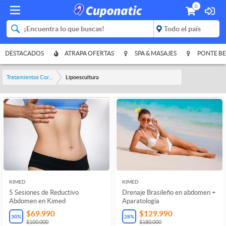
0
DESTACADOS
ATRAPA OFERTAS
SPA & MASAJES
PONTE BE
Tratamientos Corporales
Lipoescultura
KIMED
KIMED
5 Sesiones de Reductivo
Drenaje Brasileño en abdomen +
Abdomen en Kimed
Aparatología
$69.990
$129.990
30
%
28
%
$100.000
$180.000