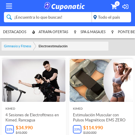
0
DESTACADOS
ATRAPA OFERTAS
SPA & MASAJES
PONTE BE
Gimnasio y Fitness
Electroestimulación
KIMED
KIMED
4 Sesiones de Electrofitness en
Estimulación Muscular con
Kimed, Rancagua
Pulsos Magnéticos EMS ZERO
$34.990
$114.990
22
%
23
%
$45.000
$150.000