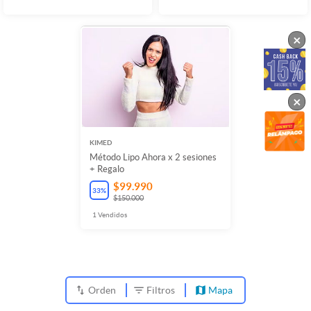
×
×
KIMED
Método Lipo Ahora x 2 sesiones
+ Regalo
$99.990
33
%
$150.000
1
Vendidos
Orden
Filtros
Mapa