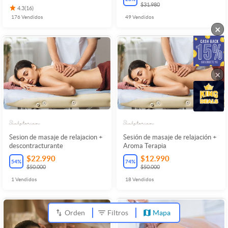
$31.980
4.3
(
16
)
176
Vendidos
49
Vendidos
×
×
Sesion de masaje de relajacion +
Sesión de masaje de relajación +
descontracturante
Aroma Terapia
$22.990
$12.990
54
%
74
%
$50.000
$50.000
1
Vendidos
18
Vendidos
Orden
Filtros
Mapa