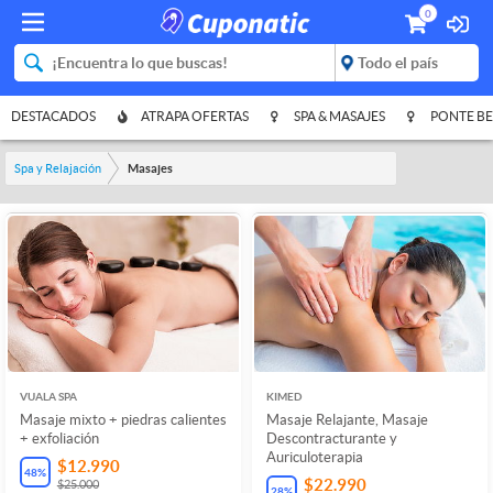
0
DESTACADOS
ATRAPA OFERTAS
SPA & MASAJES
PONTE BE
Spa y Relajación
Masajes
VUALA SPA
KIMED
Masaje mixto + piedras calientes
Masaje Relajante, Masaje
+ exfoliación
Descontracturante y
Auriculoterapia
$12.990
48
%
$22.990
$25.000
28
%