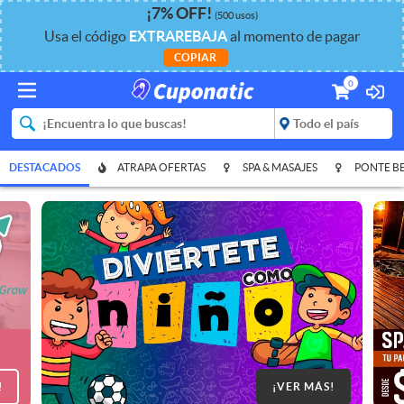
¡
7%
OFF
!
(500 usos)
Usa el código
EXTRAREBAJA
al momento de pagar
COPIAR
0
DESTACADOS
ATRAPA OFERTAS
SPA & MASAJES
PONTE B
!
¡VER MÁS!