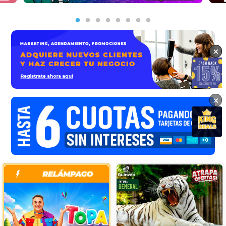
×
×
×