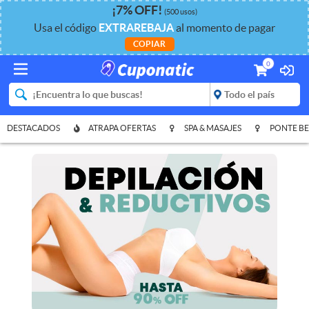
¡
7%
OFF
!
(500 usos)
Usa el código
EXTRAREBAJA
al momento de pagar
COPIAR
0
DESTACADOS
ATRAPA OFERTAS
SPA & MASAJES
PONTE BE