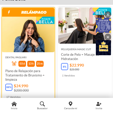
×
×
PELUQUERÍA MAGIC CUT
Corte de Pelo + Masaje de
DENTAL PAGLIARI
Hidratación
03
d
13
h
25
m
$22.990
8
%
$25.000
Plano de Relajación para
Tratamiento de Bruxismo +
1
Vendidos
limpieza
$24.990
88
%
$200.000
17
Vendidos
Inicio
Buscador
Cerca de mí
Invita