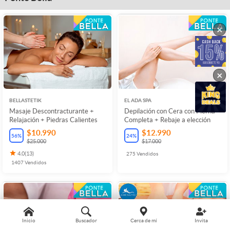
×
×
BELLASTETIK
EL ADA SPA
Masaje Descontracturante +
Depilación con Cera con Pierna
Relajación + Piedras Calientes
Completa + Rebaje a elección
$10.990
$12.990
56
%
24
%
$25.000
$17.000
4.0
(
13
)
275
Vendidos
1407
Vendidos
Inicio
Buscador
Cerca de mí
Invita