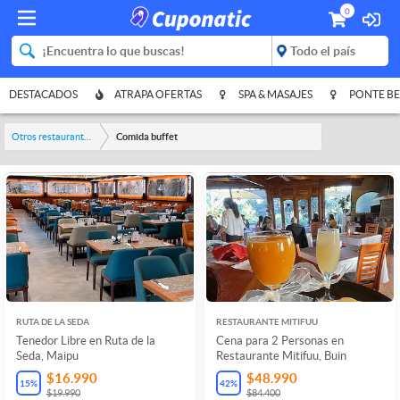
0
DESTACADOS
ATRAPA OFERTAS
SPA & MASAJES
PONTE BE
Otros restaurantes y bares
Comida buffet
RUTA DE LA SEDA
RESTAURANTE MITIFUU
Tenedor Libre en Ruta de la
Cena para 2 Personas en
Seda, Maipu
Restaurante Mitifuu, Buin
$16.990
$48.990
15
%
42
%
$19.990
$84.400