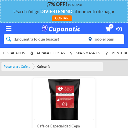
¡
7%
OFF
!
(500 usos)
Usa el código
DIVIERTENINO
al momento de pagar
COPIAR
0
DESTACADOS
ATRAPA OFERTAS
SPA & MASAJES
PONTE BE
Pastelería y Cafetería
Cafetería
Café de Especialidad Cepa