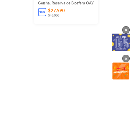
Geisha, Reserva de Biosfera OAY
$27.990
38
%
$45.000
×
×