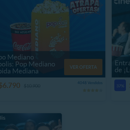
o Mediano
Entr
polis: Pop Mediano
VER OFERTA
de ¡
bida Mediana
4048 Vendidos
$6.790
$10.900
37%