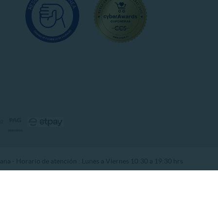
na - Horario de atención : Lunes a Viernes 10:30 a 19:30 hrs