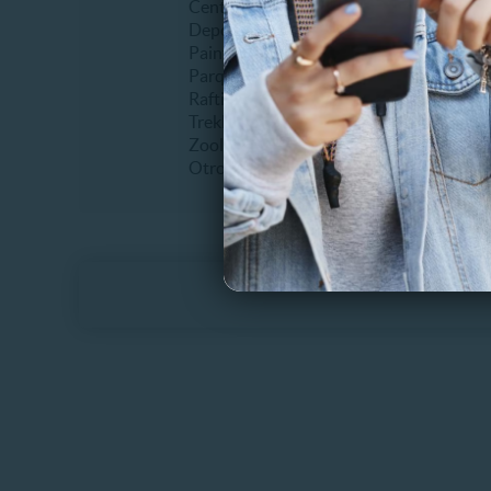
Centros de ski
Erótico
Deportes extremos
Fiestas
Paintball
Humor
Parques de entretenimiento
Infantil
Rafting
Musical
Trekking
Recitale
Zoológicos
Teatro
Otros
Otros