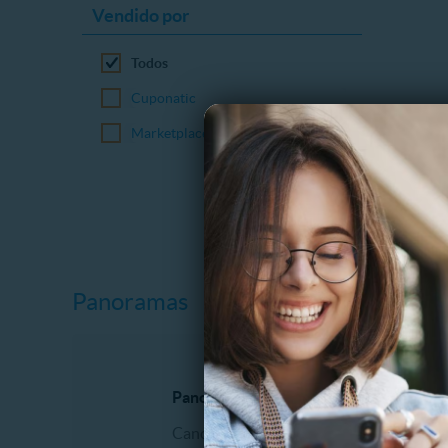
Vendido por
Todos
Cuponatic
Marketplace
Panoramas
Panoramas al aire libre
Espectá
Canopy
Comidas