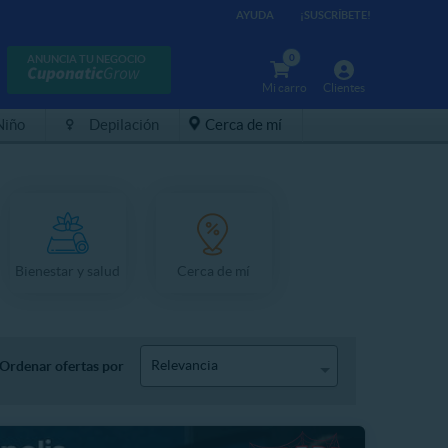
AYUDA
¡SUSCRÍBETE!
0
ANUNCIA TU NEGOCIO
Mi carro
Clientes
Niño
Depilación
Cerca de mí
Bienestar y salud
Cerca de mí
Relevancia
Ordenar ofertas por