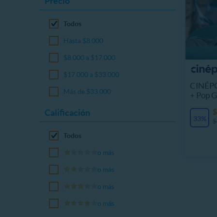
Precio
Todos
Hasta $8.000
$8.000 a $17.000
$17.000 a $33.000
CINÉPO
Más de $33.000
+ Pop G
Calificación
$
33%
$
Todos
o más
o más
o más
o más