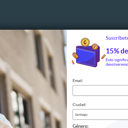
Suscríbete
15% de
Esto signific
devolveremo
Email:
Ciudad:
culos
Hoteles
Moteles
Santiago
 y bebidas
Género: