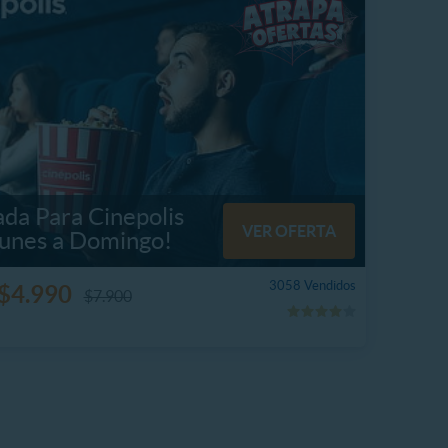
ada Para Cinepolis
VER OFERTA
Lunes a Domingo!
3058 Vendidos
$4.990
$7.900