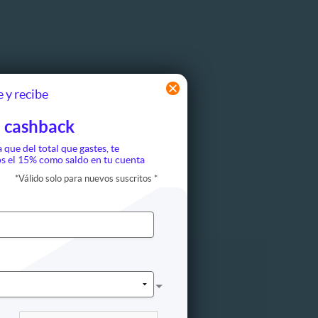
 y recibe
 cashback
a que del total que gastes, te
s el 15% como saldo en tu cuenta
*
Válido solo para nuevos suscritos
*
Cine