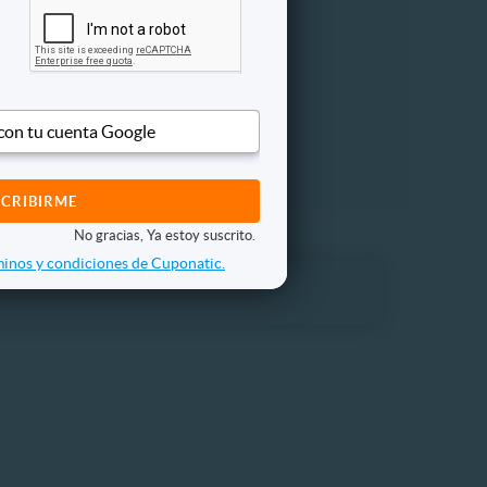
 con tu cuenta Google
No gracias, Ya estoy suscrito.
inos y condiciones de Cuponatic.