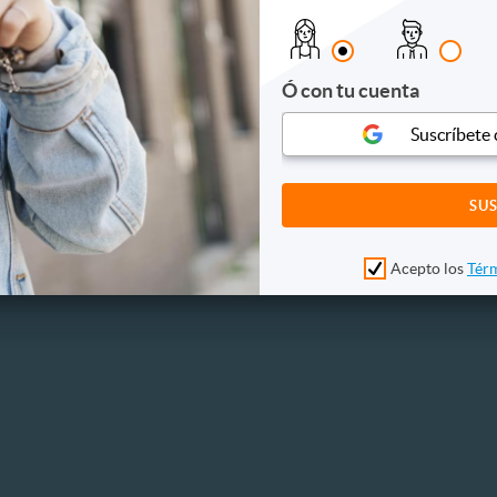
s
es
Ó con tu cuenta
es
s y conciertos
Suscríbete
Acepto los
Térm