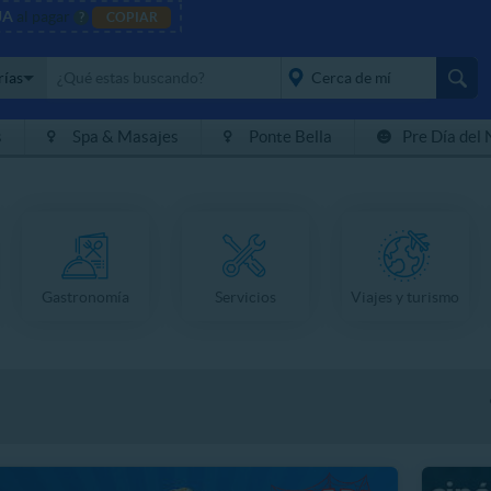
JA
al pagar
?
COPIAR
rías
s
Spa & Masajes
Ponte Bella
Pre Día del 
placeholder="Todo el
país">
Gastronomía
Servicios
Viajes y turismo