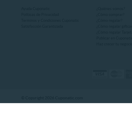
Ayuda Cuponatic
¿Quiénes somos?
Políticas de Privacidad
¿Cómo comprar?
Terminos y Condiciones Cuponatic
¿Cómo regalar?
Satisfacción Garantizada
¿Cómo regalar giftca
¿Cómo regalar Tarjet
Publicar en Cuponati
Haz crecer tu negoci
© Copyright 2026 Cuponatic.com