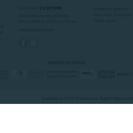
Call Center:
2 23071900
Vende en Cuponatic
Haz crecer tu negocio
Horario de atención telefónica
Iniciar sesión
Lunes a Viernes 10:00 a 19:00 hrs
rd?
chile@cuponatic.com
a?
c
o
MEDIOS DE PAGOS
Granaderos 1150, Providencia, Región Metropolita