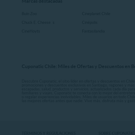
Marcas destacadas
Buin Zoo
Cineplanet Chile
Chuck E. Cheese ´s
Cinépolis
CineHoyts
Fantasilandia
Cuponatic Chile: Miles de Ofertas y Descuentos en B
Descubre Cuponatic, el sitio líder en ofertas y descuentos en Chile
promociones y descuentos exclusivos en Santiago, regiones y más 
escapadas, salud, productos y servicios, actualizados cada día par
familiares y viajes, Cuponatic te conecta con lo mejor del entrete
o regalar experiencias inolvidables. Miles de usuarios en todo Chi
las mejores ofertas antes que nadie. Vive más, disfruta más y ga
TÉRMINOS Y REGULACIONES
SOBRE CUPONATIC