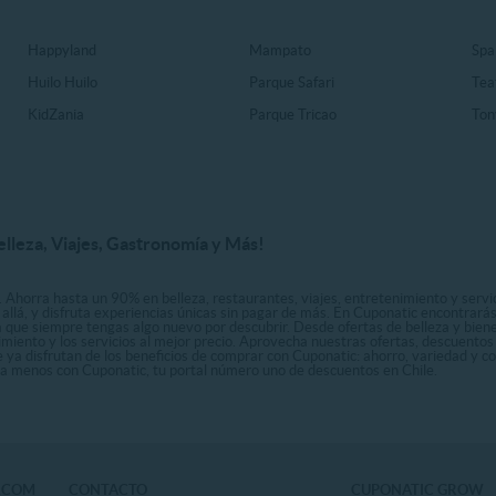
Happyland
Mampato
Spa
Huilo Huilo
Parque Safari
Tea
KidZania
Parque Tricao
Ton
elleza, Viajes, Gastronomía y Más!
. Ahorra hasta un 90% en belleza, restaurantes, viajes, entretenimiento y servici
allá, y disfruta experiencias únicas sin pagar de más. En Cuponatic encontrar
a que siempre tengas algo nuevo por descubrir. Desde ofertas de belleza y biene
nimiento y los servicios al mejor precio. Aprovecha nuestras ofertas, descuento
le ya disfrutan de los beneficios de comprar con Cuponatic: ahorro, variedad y c
sta menos con Cuponatic, tu portal número uno de descuentos en Chile.
.COM
CONTACTO
CUPONATIC GROW