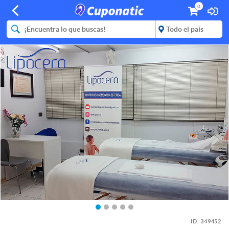
0
ID:
349452