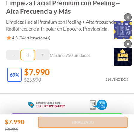
Limpieza Facial Premium con Peeling +
Alta Frecuencia y Más
×
Limpieza Facial Premium con Peeling + Alta frecuencia +
Radiofrecuencia Tripolar en Lipocero, Providencia.
4.3
(
24
valoraciones)
×
–
+
Máximo
750
unidades.
$7.990
69
%
$25.990
214 VENDIDOS
$7.990
Regala esta Experiencia
FINALIZADO
$25.990