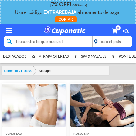
¡
7%
OFF
!
(500 usos)
Usa el código
EXTRAREBAJA
al momento de pagar
COPIAR
0
DESTACADOS
ATRAPA OFERTAS
SPA & MASAJES
PONTE BE
Gimnasio y Fitness
Masajes
VENUS LAB
ROSSO SPA