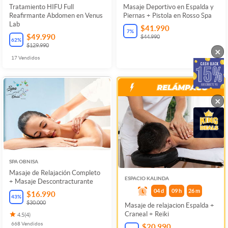
Tratamiento HIFU Full
Masaje Deportivo en Espalda y
Reafirmante Abdomen en Venus
Piernas + Pistola en Rosso Spa
Lab
$41.990
7
%
$49.990
$44.990
62
%
$129.990
×
17
Vendidos
×
SPA OBNISA
Masaje de Relajación Completo
ESPACIO KALINDA
+ Masaje Descontracturante
04
d
09
h
26
m
$16.990
43
%
$30.000
Masaje de relajacion Espalda +
Craneal + Reiki
4.5
(
4
)
668
Vendidos
$20.990